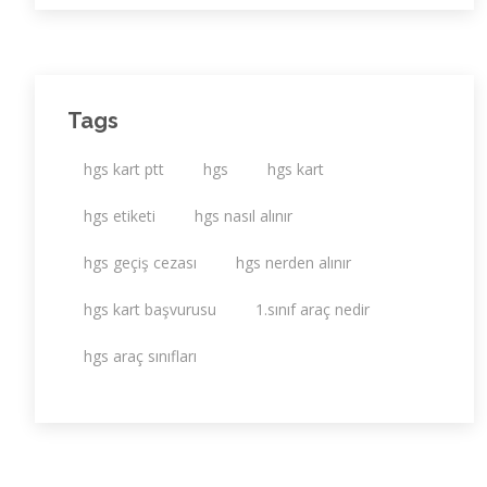
Tags
hgs kart ptt
hgs
hgs kart
hgs etiketi
hgs nasıl alınır
hgs geçiş cezası
hgs nerden alınır
hgs kart başvurusu
1.sınıf araç nedir
hgs araç sınıfları