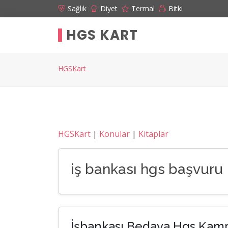
Sağlık
Diyet
Termal
Bitki
HGS KART
HGSKart
HGSKart
|
Konular
|
Kitaplar
iş bankası hgs başvuru
İşbankası Bedava Hgs Kam