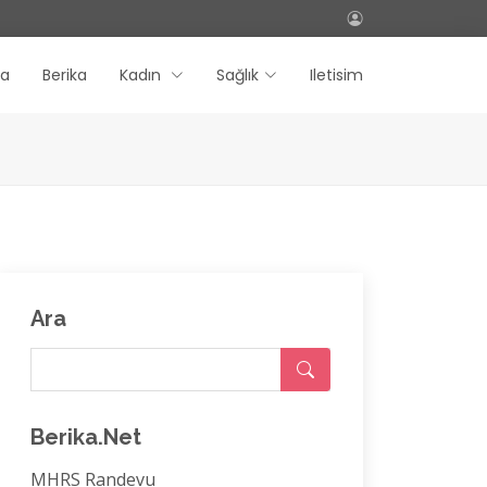
fa
Berika
Kadın
Sağlık
Iletisim
Ara
Berika.Net
MHRS Randevu