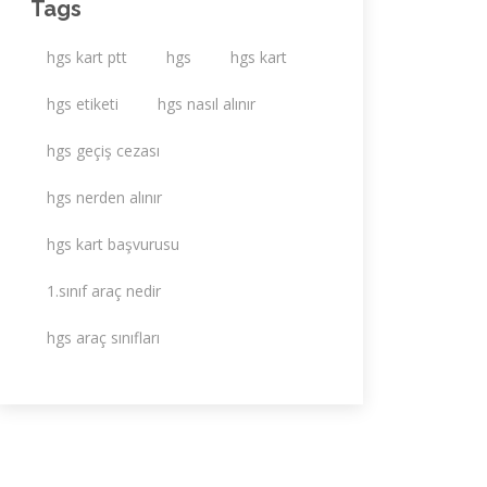
Tags
hgs kart ptt
hgs
hgs kart
hgs etiketi
hgs nasıl alınır
hgs geçiş cezası
hgs nerden alınır
hgs kart başvurusu
1.sınıf araç nedir
hgs araç sınıfları